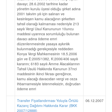
davayı; 28.6.2002 tarihine kadar
yönetim kurulu üyesi olduğu şirket adına
2001 takvim yılı için salınan ve
kesinleşen kamu alacağının şirketten
tahsil olanağı kalmaması nedeniyle 213
sayılı Vergi Usul Kanununun 10uncu
maddesi uyarınca sorumluluğu bulunan
davacı adına ödeme emri
düzenlenmesinde yasaya aykırılık
bulunmadığı gerekçesiyle reddeden
Konya Vergi Mahkemesinin 18.5.2006
gün ve E:2005/1382, K:2006/406 sayılı
kararını; 6183 sayılı Amme Alacaklarının
Tahsil Usulü Hakkında Kanunun 37nci
maddesinin ikinci fıkrası gereğince,
kamu alacağı davacıdan vergi ve ceza
ihbarnamesiyle istenmeksizin, doğrudan
ödeme emri
Transfer Fiyatlandırması Yoluyla Örtülü
06.12.2007
Kazanç Dağıtımı Hakkında Karar (BKK
2007/12888)