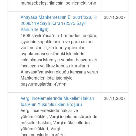
muhasebeleştirilmesini belirlemektir.\r\n
Anayasa Mahkemesinin E: 2001/226, K:
28.11.2007
2006/119 Sayılı Kararı (2575 Sayılı
Kanun ile İlgili)
1608 sayılı Yasa"nın 1. maddesine göre,
işyerinin kapatılmasına ve para cezası
verilmesine ilişkin idari yaptırımlar
uygulanması şeklindeki işlemlerin
kaldırılması istemiyle yapılan başvuruları
inceleyen ve itiraz konusu kuralların
Anayasa"ya aykırı olduğu kanısına varan
Mahkemeler, iptal istemiyle
başvurmuşlardır. \r\n\r\n
Vergi İncelemelerinde Mükellef Hakları
28.11.2007
İdarenin Yükümlülükleri Broşürü
Vergi incelemesinde haklar ve
yükümlülükler, Vergi inceleme sürecinde
mükellef hakları, Vergi mükelleflerinin
yükümlülükleri, Vergi
incelemesinde...\r\n\r\n