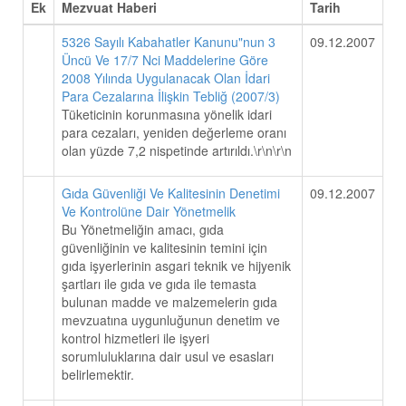
Ek
Mezvuat Haberi
Tarih
5326 Sayılı Kabahatler Kanunu"nun 3
09.12.2007
Üncü Ve 17/7 Nci Maddelerine Göre
2008 Yılında Uygulanacak Olan İdari
Para Cezalarına İlişkin Tebliğ (2007/3)
Tüketicinin korunmasına yönelik idari
para cezaları, yeniden değerleme oranı
olan yüzde 7,2 nispetinde artırıldı.\r\n\r\n
Gıda Güvenliği Ve Kalitesinin Denetimi
09.12.2007
Ve Kontrolüne Dair Yönetmelik
Bu Yönetmeliğin amacı, gıda
güvenliğinin ve kalitesinin temini için
gıda işyerlerinin asgari teknik ve hijyenik
şartları ile gıda ve gıda ile temasta
bulunan madde ve malzemelerin gıda
mevzuatına uygunluğunun denetim ve
kontrol hizmetleri ile işyeri
sorumluluklarına dair usul ve esasları
belirlemektir.