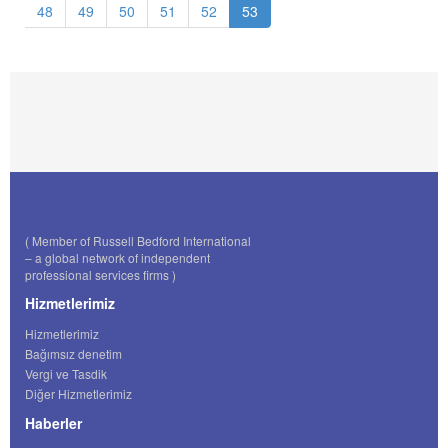
48
49
50
51
52
53
( Member of Russell Bedford International
– a global network of independent
professional services firms )
Hizmetlerimiz
Hizmetlerimiz
Bağımsız denetim
Vergi ve Tasdik
Diğer Hizmetlerimiz
Haberler