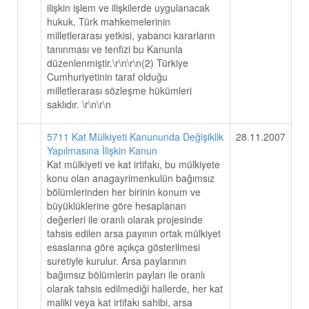
ilişkin işlem ve ilişkilerde uygulanacak
hukuk, Türk mahkemelerinin
milletlerarası yetkisi, yabancı kararların
tanınması ve tenfizi bu Kanunla
düzenlenmiştir.\r\n\r\n(2) Türkiye
Cumhuriyetinin taraf olduğu
milletlerarası sözleşme hükümleri
saklıdır. \r\n\r\n
5711 Kat Mülkiyeti Kanununda Değişiklik
28.11.2007
Yapılmasına İlişkin Kanun
Kat mülkiyeti ve kat irtifakı, bu mülkiyete
konu olan anagayrimenkulün bağımsız
bölümlerinden her birinin konum ve
büyüklüklerine göre hesaplanan
değerleri ile oranlı olarak projesinde
tahsis edilen arsa payının ortak mülkiyet
esaslarına göre açıkça gösterilmesi
suretiyle kurulur. Arsa paylarının
bağımsız bölümlerin payları ile oranlı
olarak tahsis edilmediği hallerde, her kat
maliki veya kat irtifakı sahibi, arsa