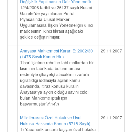
Değişiklik Yapılmasına Dair Yönetmelik
12/4/2006 tarihli ve 26137 sayılı Resmî
Gazete"de yayımlanan Petrol
Piyasasında Ulusal Marker
Uygulamasına İlişkin Yönetmeliğin 6 ncı
maddesinin ikinci fıkrası aşağıdaki
şekilde değiştirilmiştir.
Anayasa Mahkemesi Kararı E: 2002/30
29.11.2007
(1475 Sayılı Kanun Hk.)
Ticari işletme rehnine tabi mallardan bir
kısmının fabrikada bulunmaması
nedeniyle şikayetçi alacaklının zarara
uğratıldığı iddiasıyla açılan kamu
davasında, itiraz konusu kuralın
Anayasa"ya aykırı olduğu savını ciddi
bulan Mahkeme iptali için
başvurmuştur.\r\n\r\n
Milletlerarası Özel Hukuk ve Usul
29.11.2007
Hukuku Hakkında Kanun (5718 Sayılı)
1) Yabancılık unsuru taşıyan özel hukuka