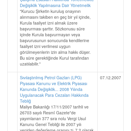
Değişiklik Yapılmasına Dair Yönetmelik
"Kurucu Şirketin kuruluş onayının
alınmasını takiben en geç bir yıl içinde,
Kurula faaliyet izni almak üzere
başvurması şarttır. Sözkonusu süre
içinde Kurula başvurmayan veya
başvurusunun sonucunda kendilerine
faaliyet izni verilmesi uygun
görülmeyenlerin izin alma hakkı düşer.
Bu süre gerektiğinde Kurul tarafından
uzatılabilir."
Sıvılaştırılmış Petrol Gazları (LPG)
07.12.2007
Piyasası Kanunu ve Elektrik Piyasası
Kanunda Değişiklik... 2008 Yılında
Uygulanacak Para Cezaları Hakkında
Tebliğ
Maliye Bakanlığı 17/11/2007 tarihli ve
26703 sayılı Resmî Gazete"de
yayımlanan 377 sıra nolu Vergi Usul
Kanunu Genel Tebliği ile 2007 yılı
yeniden değerleme oranını % 7,2 olarak