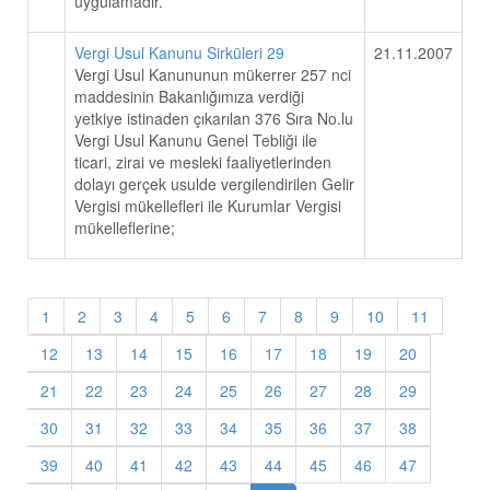
uygulamadır.
Vergi Usul Kanunu Sirküleri 29
21.11.2007
Vergi Usul Kanununun mükerrer 257 nci
maddesinin Bakanlığımıza verdiği
yetkiye istinaden çıkarılan 376 Sıra No.lu
Vergi Usul Kanunu Genel Tebliği ile
ticari, zirai ve mesleki faaliyetlerinden
dolayı gerçek usulde vergilendirilen Gelir
Vergisi mükellefleri ile Kurumlar Vergisi
mükelleflerine;
1
2
3
4
5
6
7
8
9
10
11
12
13
14
15
16
17
18
19
20
21
22
23
24
25
26
27
28
29
30
31
32
33
34
35
36
37
38
39
40
41
42
43
44
45
46
47