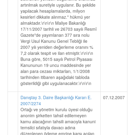
artırılmak suretiyle uygulanır. Bu şekilde
yapılacak hesaplamalarda, milyon
kesirleri dikkate alınmaz." hükmü yer
almaktadır.\r\n\r\n Maliye Bakanlığı
17/11/2007 tarihli ve 26703 sayılı Resmî
Gazete"de yayımlanan 377 sıra nolu
Vergi Usul Kanunu Genel Tebliği ile
2007 yılı yeniden değerleme oranını %
7,2 olarak tespit ve ilan etmiştir.\r\n\r\n
Buna göre, 5015 sayılı Petrol Piyasası
Kanununun 19 uncu maddesinde yer
alan para cezası miktarları, 1/1/2008
tarihinden itibaren aşağıdaki tabloda
gösterildiği gibi uygulanacaktır.\r\n\r\n
Danıştay 3. Daire Başkanlığı Kararı E.
07.12.2007
2007/2274
Ortağı ve yönetim kurulu üyesi olduğu
anonim şirketten tahsil edilemeyen
kamu alacağının tahsili amacıyla kanuni
temsilci sıfatıyla davacı adına
düzenlenen ödeme emrine karşı açılan