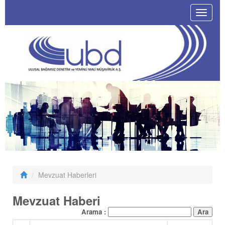
Toggle
navigat
Mevzuat Haberleri
Mevzuat Haberi
Arama :