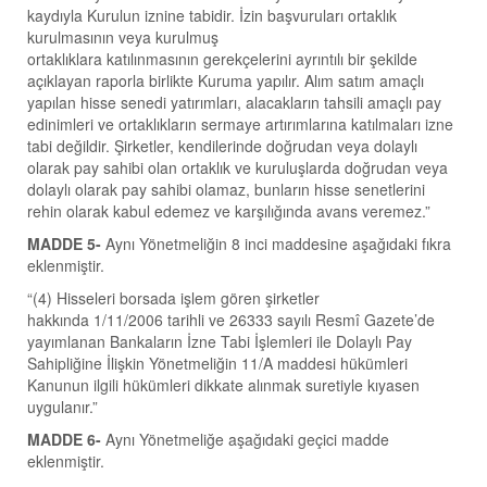
kaydıyla Kurulun iznine tabidir. İzin başvuruları ortaklık
kurulmasının veya kurulmuş
ortaklıklara katılınmasının gerekçelerini ayrıntılı bir şekilde
açıklayan raporla birlikte Kuruma yapılır. Alım satım amaçlı
yapılan hisse senedi yatırımları, alacakların tahsili amaçlı pay
edinimleri ve ortaklıkların sermaye artırımlarına katılmaları izne
tabi değildir. Şirketler, kendilerinde doğrudan veya dolaylı
olarak pay sahibi olan ortaklık ve kuruluşlarda doğrudan veya
dolaylı olarak pay sahibi olamaz, bunların hisse senetlerini
rehin olarak kabul edemez ve karşılığında avans veremez.”
MADDE 5-
Aynı Yönetmeliğin 8 inci maddesine aşağıdaki fıkra
eklenmiştir.
“(4) Hisseleri borsada işlem gören şirketler
hakkında 1/11/2006 tarihli ve 26333 sayılı Resmî Gazete’de
yayımlanan Bankaların İzne Tabi İşlemleri ile Dolaylı Pay
Sahipliğine İlişkin Yönetmeliğin 11/A maddesi hükümleri
Kanunun ilgili hükümleri dikkate alınmak suretiyle kıyasen
uygulanır.”
MADDE 6-
Aynı Yönetmeliğe aşağıdaki geçici madde
eklenmiştir.