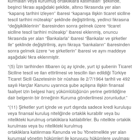
kurmaları veya kurulmuş ortaklıklara katılmaları” şeklinde,
beşinci fıkrası aşağıdaki şekilde, altıncı fıkrasında yer alan
“kapanış tarihini izleyen” ibaresi “kapanışa ilişkin ticaret siciline
tescil tarihini müteakip” şeklinde değiştirilmiş, yedinci fıkrasına
“değişikliklerinin” ibaresinden sonra gelmek üzere “ticaret
siciline tescil tarihini müteakip” ibaresi eklenmiş, onuncu
fıkrasında yer alan “Bankalarla” ibaresi “Bankalar ve şirketler
ile” şeklinde değiştirilmiş, aynı fıkraya “bankaların” ibaresinden
sonra gelmek üzere “ve şirketlerin” ibaresi ve aynı maddeye
aşağıdaki fıkra eklenmiştir.
“(5) İzin tarihinden itibaren üç ay içinde, yurt içi şubenin Ticaret
Siciline tescil ve ilan ettirilmesi ve tescilin ilan edildiği Türkiye
Ticaret Sicili Gazetesinin bir nüshası ile 2/7/1964 tarihli ve 492
sayılı Harçlar Kanunu uyarınca şube açılışına ilişkin finansal
faaliyet izin belgesi harç yükümlülüğünün yerine getirildiğine
dair belgenin bir örneğinin Kuruma gönderilmesi zorunludur.”
“(11) Şirketler yurt içinde ve yurt dışında sadece kredi kuruluşu
veya finansal kuruluş niteliğinde ortaklık kurabilir veya bu
nitelikteki kurulmuş ortaklıklara katılabilirler. Bu nitelikte ortaklık
kurulması veya bu nitelikteki kurulmuş
ortaklıklara katılınması Kanunda ve bu Yönetmelikte yer alan
kurumsal yönetim hükümleri ile koruyucu hükümlere uyulması