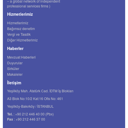
– a global network of independent
professional services firms )
Hizmetlerimiz
Hizmetlerimiz
Bağımsız denetim
Vergi ve Tasdik
Diğer Hizmetlerimiz
Haberler
Mevzuat Haberleri
Duyurular
Sirküler
Makaleler
İletişim
Yeşilköy Mah. Atatürk Cad. İDTM İş Blokları
A3 Blok No:10/2 Kat:16 Ofis No: 461
Yeşilköy-Bakırköy / İSTANBUL
Tel.
: +90 212 446 40 00 (Pbx)
Fax
: +90 212 446 37 00