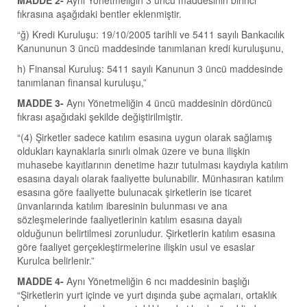
MADDE 2-
Aynı Yönetmeliğin 3 üncü maddesinin birinci
fıkrasına aşağıdaki bentler eklenmiştir.
“ğ) Kredi Kuruluşu: 19/10/2005 tarihli ve 5411 sayılı Bankacılık
Kanununun 3 üncü maddesinde tanımlanan kredi kuruluşunu,
h) Finansal Kuruluş: 5411 sayılı Kanunun 3 üncü maddesinde
tanımlanan finansal kuruluşu,”
MADDE 3-
Aynı Yönetmeliğin 4 üncü maddesinin dördüncü
fıkrası aşağıdaki şekilde değiştirilmiştir.
“(4) Şirketler sadece katılım esasına uygun olarak sağlamış
oldukları kaynaklarla sınırlı olmak üzere ve buna ilişkin
muhasebe kayıtlarının denetime hazır tutulması kaydıyla katılım
esasına dayalı olarak faaliyette bulunabilir. Münhasıran katılım
esasına göre faaliyette bulunacak şirketlerin ise ticaret
ünvanlarında katılım ibaresinin bulunması ve ana
sözleşmelerinde faaliyetlerinin katılım esasına dayalı
olduğunun belirtilmesi zorunludur. Şirketlerin katılım esasına
göre faaliyet gerçekleştirmelerine ilişkin usul ve esaslar
Kurulca belirlenir.”
MADDE 4-
Aynı Yönetmeliğin 6 ncı maddesinin başlığı
“Şirketlerin yurt içinde ve yurt dışında şube açmaları, ortaklık