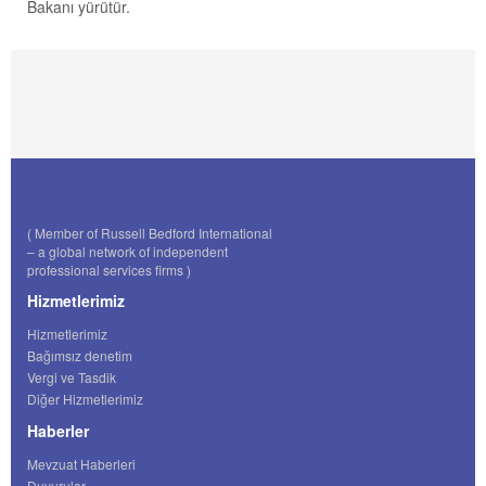
Bakanı yürütür.
( Member of Russell Bedford International
– a global network of independent
professional services firms )
Hizmetlerimiz
Hizmetlerimiz
Bağımsız denetim
Vergi ve Tasdik
Diğer Hizmetlerimiz
Haberler
Mevzuat Haberleri
Duyurular