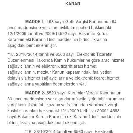
KARAR
MADDE 1-
193 sayılı Gelir Vergisi Kanununun 94
üncü maddesinde yer alan tevkifat nispetleri hakkındaki
12/1/2009 tarihli ve 2009/14592 sayılı Bakanlar Kurulu
Kararının eki Kararın l inci maddesinin birinci fıkrasına
aşağıdaki bent eklenmiştir.
“18. 23/10/2014 tarihli ve 6563 sayılı Elektronik Ticaretin
Düzenlenmesi Hakkında Kamın hükümlerine göre aracı hizmet
sağlayıcılarının ve elektronik ticaret aracı hizmet
sağlayıcılarının, mezkur Kanun kapsamındaki faaliyetleri
dolayısıyla hizmet sağlayıcılarına ve elektronik ticaret hizmet
sağlayıcılarına yaptıkları ödemelerden %1.”
MADDE 2-
5520 sayılı Kurumlar Vergisi Kanununun
30 uncu maddesinde yer alan dar mükellefiyete tabi kurumların
vergi kesintisine tabi kazanç ve iratlarından yapılacak vergi
kesintisi oranları hakkındaki 12/1/2009 tarihli ve 2009/14593
sayılı Bakanlar Kurulu Kararının eki Kararın 1 inci maddesinin
birinci fıkrasına aşağıdaki bent eklenmiştir.
“16- 23/10/2014 tarihli ve 6563 sayılı Elektronik